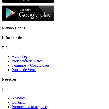
Mambo Bonus
Información


Aviso Legal
Protección de Datos
Términos y Condiciones
Puntos de Venta
Nosotros


Nosotros
Contacto
Promociona tu negocio