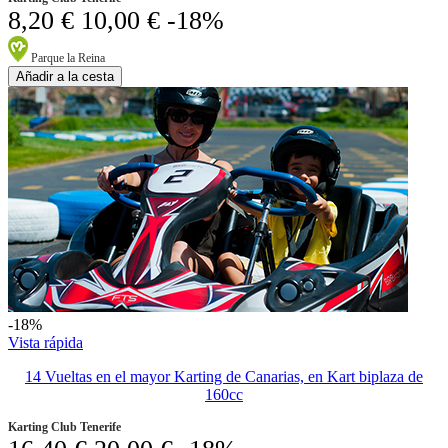
8,20 €
10,00 €
-18%
Parque la Reina
Añadir a la cesta
-18%
Vista rápida
14 Vueltas en el mayor Karting de Canarias, en Kart biplaza de
160cc
Karting Club Tenerife