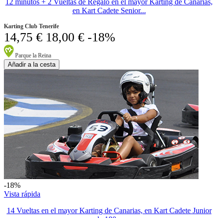
12 minutos + 2 Vueltas de Regalo en el mayor Karting de Canarias,
en Kart Cadete Senior...
Karting Club Tenerife
14,75 €
18,00 €
-18%
Parque la Reina
Añadir a la cesta
-18%
Vista rápida
14 Vueltas en el mayor Karting de Canarias, en Kart Cadete Junior