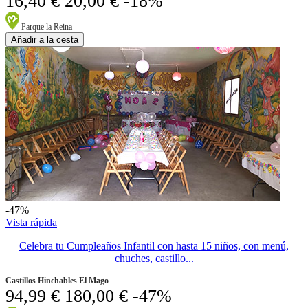
16,40 €
20,00 €
-18%
Parque la Reina
Añadir a la cesta
-47%
Vista rápida
Celebra tu Cumpleaños Infantil con hasta 15 niños, con menú,
chuches, castillo...
Castillos Hinchables El Mago
94,99 €
180,00 €
-47%