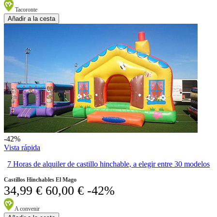
Tacoronte
Añadir a la cesta
-42%
Vista rápida
7 Horas de alquiler de castillo hinchable, a elegir entre 30 modelos
Castillos Hinchables El Mago
34,99 €
60,00 €
-42%
A convenir