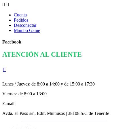


Cuenta
Pedidos
Desconectar
Mambo Game
Facebook
ATENCIÓN AL CLIENTE
922 823 006

Lunes / Jueves: de 8:00 a 14:00 y de 15:00 a 17:30
Viernes: de 8:00 a 13:00
E-mail:
info@mambobonus.com
Avda. El Paso s/n, Edif. Multiusos | 38108 S/C de Tenerife