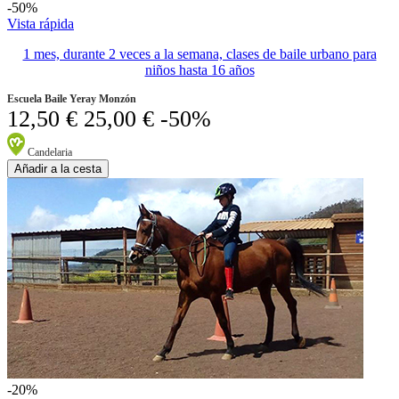
-50%
Vista rápida
1 mes, durante 2 veces a la semana, clases de baile urbano para
niños hasta 16 años
Escuela Baile Yeray Monzón
12,50 €
25,00 €
-50%
Candelaria
Añadir a la cesta
-20%