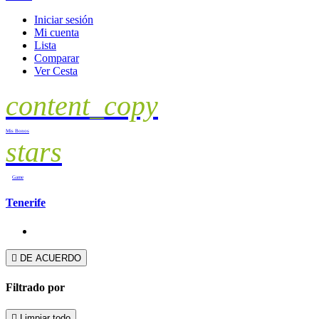
Iniciar sesión
Mi cuenta
Lista
Comparar
Ver Cesta
content_copy
Mis Bonos
stars
Game
Tenerife

DE ACUERDO
Filtrado por

Limpiar todo