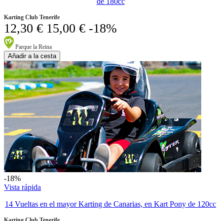
de 180cc
Karting Club Tenerife
12,30 €
15,00 €
-18%
Parque la Reina
Añadir a la cesta
-18%
Vista rápida
14 Vueltas en el mayor Karting de Canarias, en Kart Pony de 120cc
Karting Club Tenerife