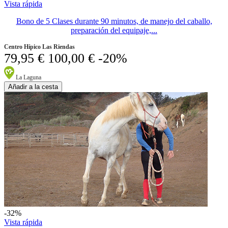
Vista rápida
Bono de 5 Clases durante 90 minutos, de manejo del caballo,
preparación del equipaje,...
Centro Hípico Las Riendas
79,95 €
100,00 €
-20%
La Laguna
Añadir a la cesta
-32%
Vista rápida