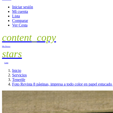
Iniciar sesión
Mi cuenta
Lista
Comparar
Ver Cesta
content_copy
Mis Bonos
stars
Game
Inicio
Servicios
Tenerife
Foto Revista 8 páginas, impresa a todo color en papel estucad