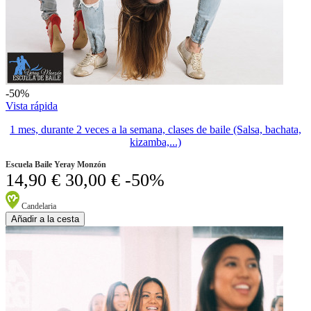
-50%
Vista rápida
1 mes, durante 2 veces a la semana, clases de baile (Salsa, bachata,
kizamba,...)
Escuela Baile Yeray Monzón
14,90 €
30,00 €
-50%
Candelaria
Añadir a la cesta