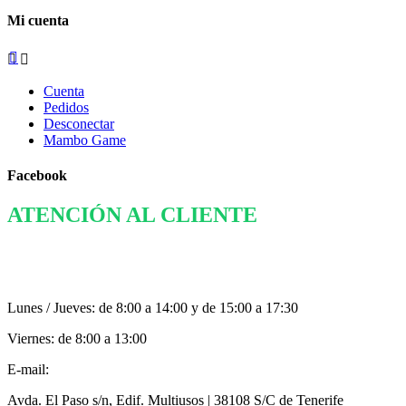
Mi cuenta



Cuenta
Pedidos
Desconectar
Mambo Game
Facebook
ATENCIÓN AL CLIENTE
922 823 006
Lunes / Jueves: de 8:00 a 14:00 y de 15:00 a 17:30
Viernes: de 8:00 a 13:00
E-mail:
info@mambobonus.com
Avda. El Paso s/n, Edif. Multiusos | 38108 S/C de Tenerife