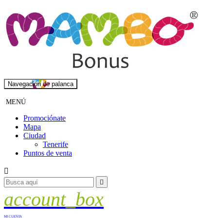
Navegación de palanca
MENÚ
Promociónate
Mapa
Ciudad
Tenerife
Puntos de venta


account_box
MI CUENTA