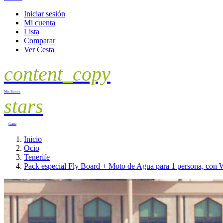
Iniciar sesión
Mi cuenta
Lista
Comparar
Ver Cesta
content_copy
Mis Bonos
stars
Game
Inicio
Ocio
Tenerife
Pack especial Fly Board + Moto de Agua para 1 persona, con W