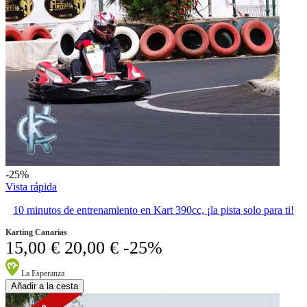
-25%
Vista rápida
10 minutos de entrenamiento en Kart 390cc, ¡la pista solo para ti!
Karting Canarias
15,00 €
20,00 €
-25%
La Esperanza
Añadir a la cesta