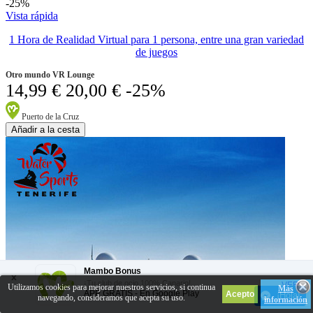
-25%
Vista rápida
1 Hora de Realidad Virtual para 1 persona, entre una gran variedad
de juegos
Otro mundo VR Lounge
14,99 €
20,00 €
-25%
Puerto de la Cruz
Añadir a la cesta
Mambo Bonus
x
¡Tu club de ocio 100% Canario!
VER
Utilizamos cookies para mejorar nuestros servicios, si continua
Más
APP GRATIS - En
Google Play
¡Hola!
navegando, consideramos que acepta su uso.
información