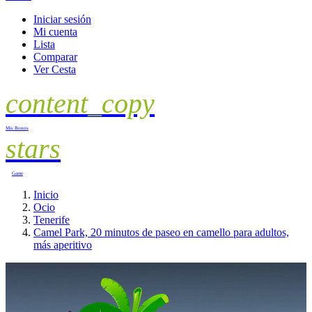
Iniciar sesión
Mi cuenta
Lista
Comparar
Ver Cesta
content_copy
Mis Bonos
stars
Game
Inicio
Ocio
Tenerife
Camel Park, 20 minutos de paseo en camello para adultos,
más aperitivo