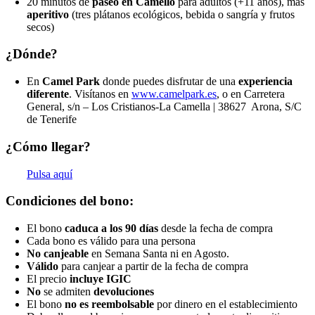
20 minutos de
paseo en Camello
para adultos (+11 años), más
aperitivo
(tres plátanos ecológicos, bebida o sangría y frutos
secos)
¿Dónde?
En
Camel Park
donde puedes disfrutar de una
experiencia
diferente
. Visítanos en
www.camelpark.es
, o en Carretera
General, s/n – Los Cristianos-La Camella | 38627 Arona, S/C
de Tenerife
¿Cómo llegar?
Pulsa aquí
Condiciones del bono:
El bono
caduca a los 90 días
desde la fecha de compra
Cada bono es válido para una persona
No canjeable
en Semana Santa ni en Agosto.
Válido
para canjear a partir de la fecha de compra
El precio
incluye IGIC
No
se admiten
devoluciones
El bono
no es reembolsable
por dinero en el establecimiento