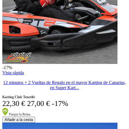
-17%
Vista rápida
12 minutos + 2 Vueltas de Regalo en el mayor Karting de Canarias,
en Super Kart...
Karting Club Tenerife
22,30 €
27,00 €
-17%
Parque la Reina
Añadir a la cesta