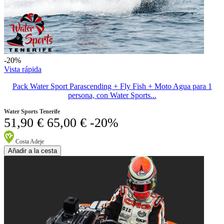
-20%
Vista rápida
Pack Water Sport Parascending + Fly Fish + Moto Agua para 1
persona, con Water Sports...
Water Sports Tenerife
51,90 €
65,00 €
-20%
Costa Adeje
Añadir a la cesta