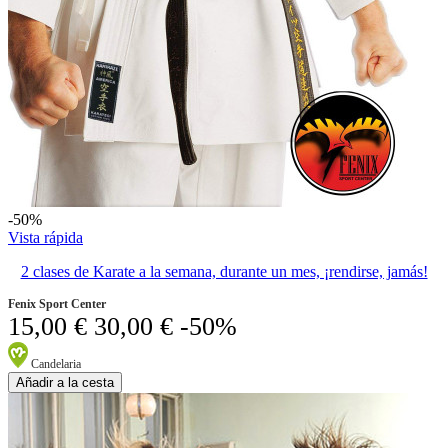
-50%
Vista rápida
2 clases de Karate a la semana, durante un mes, ¡rendirse, jamás!
Fenix Sport Center
15,00 €
30,00 €
-50%
Candelaria
Añadir a la cesta