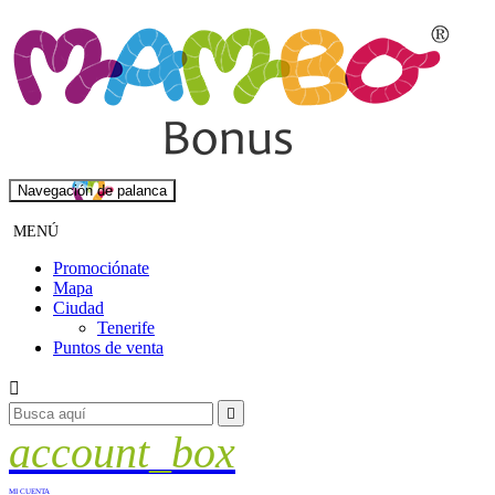
Navegación de palanca
MENÚ
Promociónate
Mapa
Ciudad
Tenerife
Puntos de venta


account_box
MI CUENTA