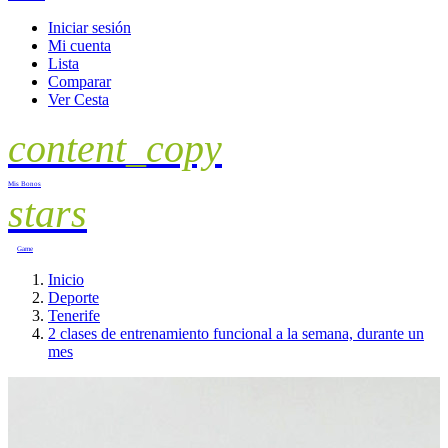
Iniciar sesión
Mi cuenta
Lista
Comparar
Ver Cesta
content_copy
Mis Bonos
stars
Game
Inicio
Deporte
Tenerife
2 clases de entrenamiento funcional a la semana, durante un
mes