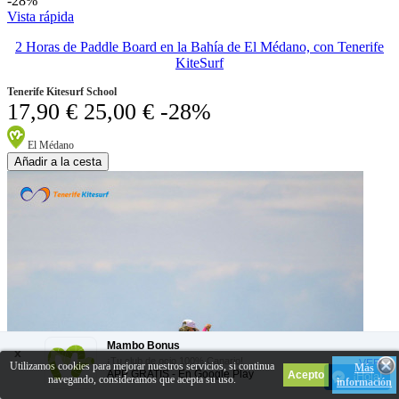
-28%
Vista rápida
2 Horas de Paddle Board en la Bahía de El Médano, con Tenerife
KiteSurf
Tenerife Kitesurf School
17,90 €
25,00 €
-28%
El Médano
Añadir a la cesta
Mambo Bonus
x
¡Tu club de ocio 100% Canario!
VER
Utilizamos cookies para mejorar nuestros servicios, si continua
Más
APP GRATIS - En
Google Play
¡Hola!
navegando, consideramos que acepta su uso.
información